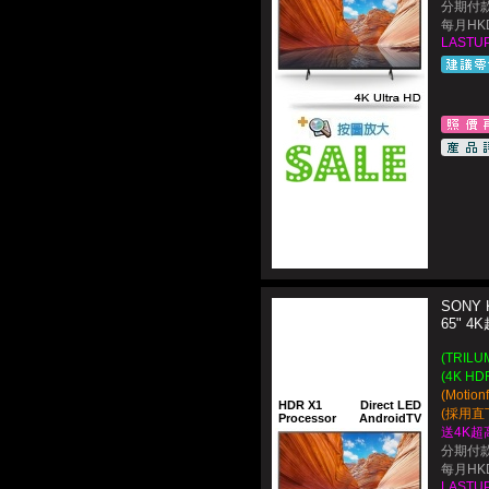
分期付款
每月HKD
LASTUP
SONY 
65" 
(TRIL
(4K HD
(Motio
HDR X1
Direct LED
(採用直下
Processor
AndroidTV
送4K超
分期付款
每月HKD
LASTUP