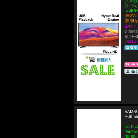
(HDR
(Netflix
(USB
(兼容Ai
USB
Hyper Real
Playback
Engine
(採用Hy
送4K H
分期付款
每月HKD
LASTUP
SAMSU
三星 5
(Dual 
(AirP
(採用S