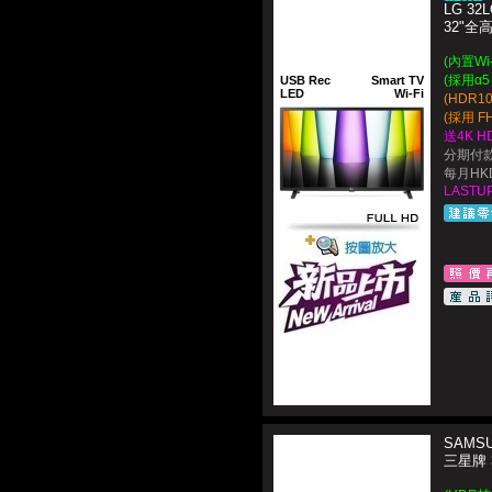
LG 32L
32"
(內置Wi
(採用α5 G
USB Rec
Smart TV
LED
Wi-Fi
(HDR1
(採用 F
送4K H
分期付款
每月HKD
LASTUP
SAMSU
三星牌 