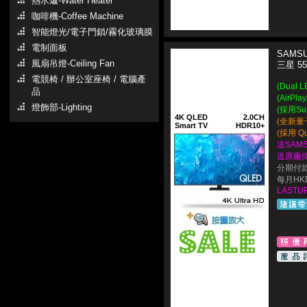
熱水爐-Water Heater
咖啡機-Coffee Machine
智能燈光/電子門鎖/霧化玻璃膜
電制面板
SAMSU
風扇吊燈-Ceiling Fan
三星 5
電競椅 / 辦公室座椅 / 電腦產
(Dual 
品
(AirP
燈飾部-Lighting
(採用S
4K QLED
2.0CH
(全新量
Smart TV
HDR10+
(採用 Q
送SAM
送原廠
分期付款
每月HKD
LASTUP