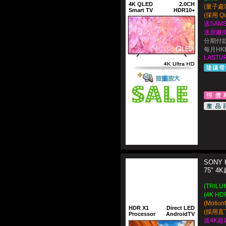
4K QLED
2.0CH
(量子處理
Smart TV
HDR10+
(採用 Q
送SAMS
送原廠
分期付款
每月HKD
LASTUP
SONY 
75" 
(TRIL
(4K HD
(Motio
HDR X1
Direct LED
(採用直下
Processor
AndroidTV
送4K超