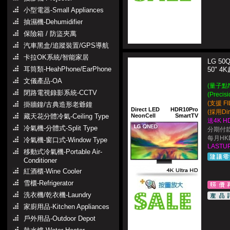
小型電器-Small Appliances
抽濕機-Dehumidifier
保險箱 / 防盜夾萬
汽車黑盒/追蹤裝置/GPS導航
卡拉OK系統/智能家居
LG 50
耳筒類-HeahPhone/EarPhone
50" 
文儀產品-OA
(量子點N
閉路電視錄影系統-CCTV
(Precis
(支援 F
掛牆鐘/古典造形老爺鐘
Direct LED
HDR10Pro
(採用Di
藏天花分體冷氣-Ceiling Type
NeonCell
SmartTV
送4K HD
冷氣機-分體式-Split Type
分期付款
每月HKD
冷氣機-窗口式-Window Type
LASTUP
移動式冷氣機-Portable Air-
Conditioner
紅酒櫃-Wine Cooler
雪櫃-Refrigerator
洗衣機/乾衣機-Laundry
家廚用品-Kitchen Appliances
戶外用品-Outdoor Depot