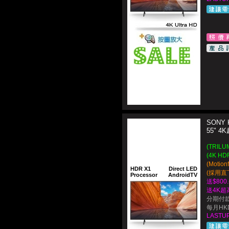
SONY 
55" 
(TRIL
(4K HD
(Motio
HDR X1
Direct LED
(採用直下
Processor
AndroidTV
送$800
送4K超
分期付款
每月HKD
LASTUP