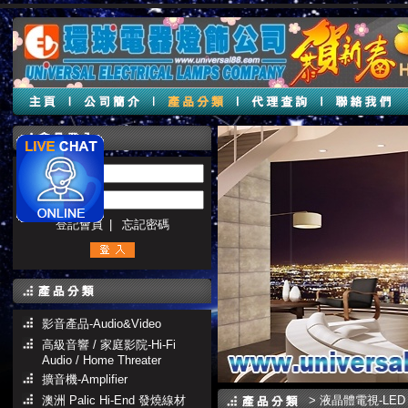
帳號 :
密碼 :
登記會員
|
忘記密碼
影音產品-Audio&Video
高級音響 / 家庭影院-Hi-Fi
Audio / Home Threater
擴音機-Amplifier
澳洲 Palic Hi-End 發燒線材
>
液晶體電視-LED 