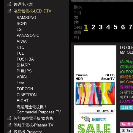
數碼小玩意
顯示
液晶體電視-LED iDTV
1 到
SAMSUNG
20
(共
SONY
1
2
3
4
5
6
7
1441
LG
個資
PANASONIC
料)
AIWA
KTC
LG OL
65" O
TCL
TOSHIBA
(AirP
SHARP
(完美純
PHILIPS
(OLED
Cinema
OLED
VDiGi
(動態色
HDR
SmartTV
(α9 Gen
Letv
送掛牆架
TOPCON
分期付款
CINETRON
每月HKD
EIGHT
LASTUP
商業用途電視機 /
Commercial Purposes TV
智能觸控電子板/廣告板
等離子電視-Plasma TV
投影機-Projector