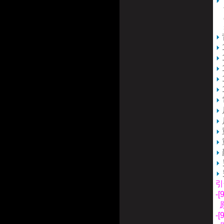
T
th
de
se
引
-
原
-