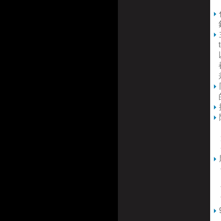
(
針
te
以
都
兼
的
U
適
包
使
以
可
可
底