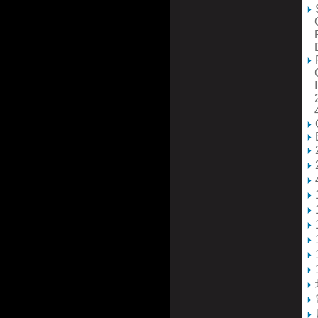
Op
P
D
Ga
In
2V
4