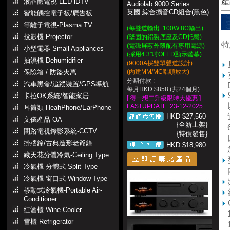
產
液晶體電視-LED iDTV
Audiolab 9000 Series
英國 綜合擴音CD組合(黑色)
智能觸控電子板/廣告板
等離子電視-Plasma TV
(每聲道輸出: 100W 8Ω輸出)
投影機-Projector
(堅固的鋁製底座及CD托盤)
特
(電磁屏蔽外殼配有專用電源)
小型電器-Small Appliances
(採用4.3"吋OLED顯示螢幕)
抽濕機-Dehumidifier
(9000A採雙單聲道設計)
保險箱 / 防盜夾萬
(內建MM/MC唱頭放大)
分期付款 :
汽車黑盒/追蹤裝置/GPS導航
Du
每月HKD $858 (共24個月)
卡拉OK系統/智能家居
[ 得一想二升級限時大優惠 ]
以
LASTUPDATE: 23-12-2025
耳筒類-HeahPhone/EarPhone
HKD $
27,560
通
文儀產品-OA
{全新上架}
6
閉路電視錄影系統-CCTV
{特價發售}
以
掛牆鐘/古典造形老爺鐘
HKD $18,980
藏天花分體冷氣-Ceiling Type
冷氣機-分體式-Split Type
內
冷氣機-窗口式-Window Type
移動式冷氣機-Portable Air-
Conditioner
紅酒櫃-Wine Cooler
1
雪櫃-Refrigerator
1