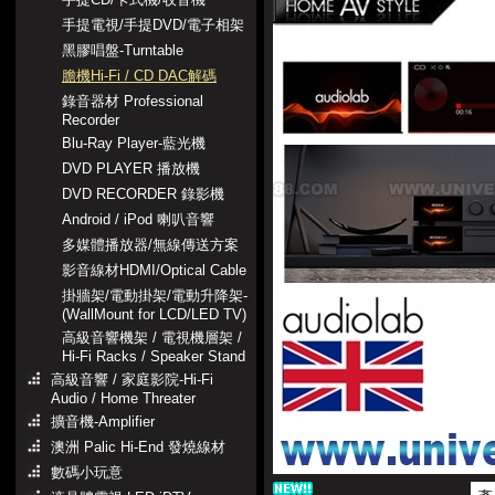
手提電視/手提DVD/電子相架
黑膠唱盤-Turntable
膽機Hi-Fi / CD DAC解碼
錄音器材 Professional
Recorder
Blu-Ray Player-藍光機
DVD PLAYER 播放機
DVD RECORDER 錄影機
Android / iPod 喇叭音響
多媒體播放器/無線傳送方案
影音線材HDMI/Optical Cable
掛牆架/電動掛架/電動升降架-
(WallMount for LCD/LED TV)
高級音響機架 / 電視機層架 /
Hi-Fi Racks / Speaker Stand
高級音響 / 家庭影院-Hi-Fi
Audio / Home Threater
擴音機-Amplifier
澳洲 Palic Hi-End 發燒線材
數碼小玩意