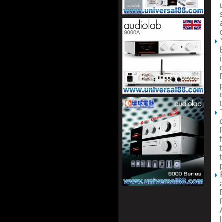
un
sa
au
of
ES
is
of
DA
pa
el
th
co
PC
fr
th
to
pa
al
Ev
fo
AI
le