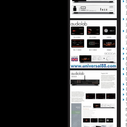
9
且
這
內
還
(P
L
Th
fl
cr
ar
El