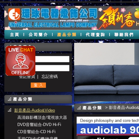
帳號 :
密碼 :
登記會員
|
忘記密碼
>
影音產品-Audio&
影音產品-Audio&Video
高清錄影機頂盒/電視放大器
DVD音響組合-DVD Hi-Fi
CD音響組合-CD Hi-Fi
手提CD/卡式機/收音機