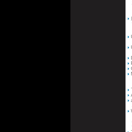
而
電
而
H
U
MP
U
FA
D
F
(4
bu
T
​
a 
W
ma
of
th