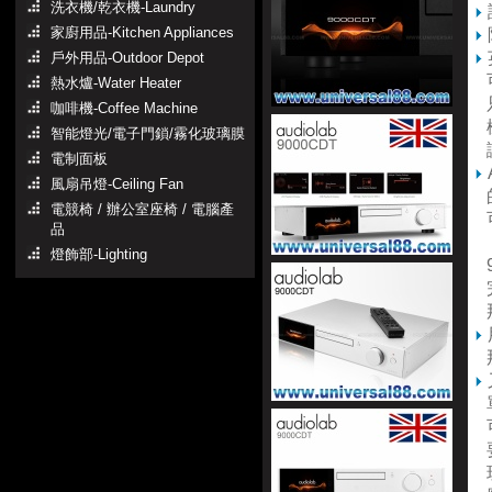
洗衣機/乾衣機-Laundry
家廚用品-Kitchen Appliances
戶外用品-Outdoor Depot
可
熱水爐-Water Heater
只
咖啡機-Coffee Machine
樣
智能燈光/電子門鎖/霧化玻璃膜
電制面板
風扇吊燈-Ceiling Fan
的
電競椅 / 辦公室座椅 / 電腦產
可
品
「
燈飾部-Lighting
9
完
那
單
可
要