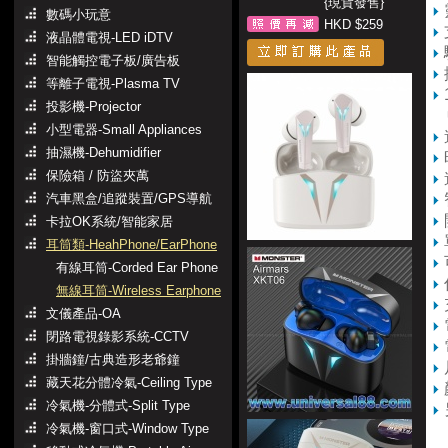
{現貨發售}
數碼小玩意
HKD $259
液晶體電視-LED iDTV
智能觸控電子板/廣告板
等離子電視-Plasma TV
投影機-Projector
中
小型電器-Small Appliances
抽濕機-Dehumidifier
保險箱 / 防盜夾萬
汽車黑盒/追蹤裝置/GPS導航
卡拉OK系統/智能家居
耳筒類-HeahPhone/EarPhone
有線耳筒-Corded Ear Phone
無線耳筒-Wireless Earphone
文儀產品-OA
閉路電視錄影系統-CCTV
掛牆鐘/古典造形老爺鐘
藏天花分體冷氣-Ceiling Type
冷氣機-分體式-Split Type
冷氣機-窗口式-Window Type