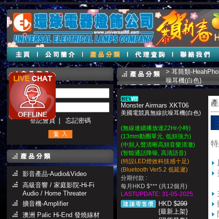
>
耳筒類-HeahPhon
噪耳機(白色)
帳號 :
產
Monster Airmars XKT06
密碼 :
美國電競真無線抗噪耳機(白色)
登記會員
|
忘記密碼
(無線連續播放達22Hr小時)
(13mm動圈單元, 低頻強力)
特
(中頻人聲清晰高頻音樂清澈)
(智能通話降噪, 高清語音)
(特設LED燈效科技感十足)
(Bluetooth Ver5.2 低延遲)
影音產品-Audio&Video
分期付款 :
高級音響 / 家庭影院-Hi-Fi
每月HKD $*** (共12個月)
Audio / Home Threater
LASTUPDATE: 31-05-2025
擴音機-Amplifier
HKD $
299
{最新上架}
澳洲 Palic Hi-End 發燒線材