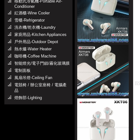
移動式冷氣機-Portable Air-
Conditioner
紅酒櫃-Wine Cooler
雪櫃-Refrigerator
洗衣機/乾衣機-Laundry
家廚用品-Kitchen Appliances
戶外用品-Outdoor Depot
熱水爐-Water Heater
咖啡機-Coffee Machine
智能燈光/電子門鎖/霧化玻璃膜
電制面板
風扇吊燈-Ceiling Fan
電競椅 / 辦公室座椅 / 電腦產
品
燈飾部-Lighting