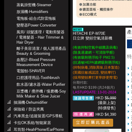
蒸氣掛熨機-Steamer
放濕機-Humidifiers
電拖板-組合式防雷拖板
變壓器Power Converter
產
風筒/ 頭髮護理 / 電動剪髮器
HITACHI EP-M70E
/ 電捲髮器 - Hair Trimmer &
日立牌 變頻空氣清新機
Hair Dryer
(有效抑制空氣中細菌及病毒)
離子美容清潔 / 個人護理產品
(除臭過濾網 ~ 可清除甲醛)
Beauty & Grooming
特
(有效吸附懸浮粒子 PM2.5)
血壓計-Blood Pressure
(抗過敏HEPA濾網吸附懸浮粒)
Measurement Device
(抑制病毒,消除異味,日本製造)
電鬚刨-SHAVER
(英國抗敏感認證, 變頻摩打)
口腔護理用品-Toothbrush
(採用變頻摩打更寧靜更慳電)
分期付款:
飲水器/濾水器-Water Purifier
每月HKD $199 (共24個月)
豆漿機 / 攪拌機 / 慢磨機-Soy
LASTUPDATE: 13-01-2024
Milk Maker & Slow Juicer
HKD $
5,990
抽濕機-Dehumidifier
{最新上架}
{特價發售}
保險箱 / 防盜夾萬
HKD $4,390
汽車黑盒/追蹤裝置/GPS導航
卡拉OK系統/智能家居
耳筒類-HeahPhone/EarPhone