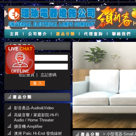
帳號 :
密碼 :
登記會員
|
忘記密碼
影音產品-Audio&Video
高級音響 / 家庭影院-Hi-Fi
Audio / Home Threater
擴音機-Amplifier
澳洲 Palic Hi-End 發燒線材
>
小型電器-Small Ap