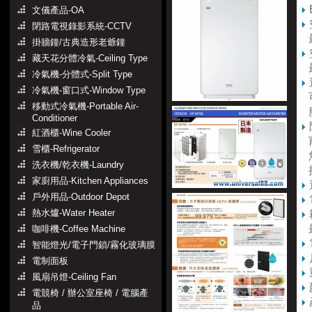
文儀產品-OA
閉路電視錄影系統-CCTV
最
掛牆鐘/古典造形老爺鐘
藏天花分體冷氣-Ceiling Type
最
冷氣機-分體式-Split Type
冷氣機-窗口式-Window Type
可
移動式冷氣機-Portable Air-
塵
Conditioner
紅酒櫃-Wine Cooler
寵
雪櫃-Refrigerator
魚
洗衣機/乾衣機-Laundry
揮
家廚用品-Kitchen Appliances
戶外用品-Outdoor Depot
熱水爐-Water Heater
最
咖啡機-Coffee Machine
智能燈光/電子門鎖/霧化玻璃膜
電制面板
風扇吊燈-Ceiling Fan
電競椅 / 辦公室座椅 / 電腦產
品