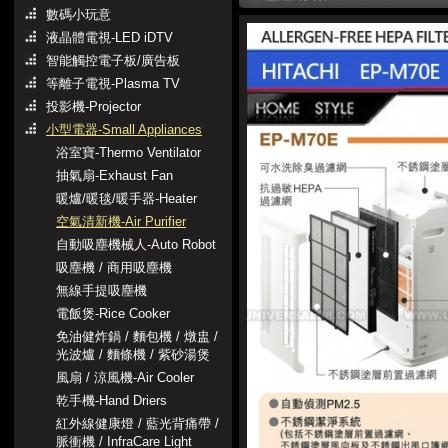
數碼小玩意
液晶體電視-LED iDTV
智能觸控電子板/廣告板
等離子電視-Plasma TV
投影機-Projector
小型電器-Small Appliances
浴室寶-Thermo Ventilator
抽氣扇-Exhaust Fan
暖爐/暖毯/暖手器-Heater
空氣清新機-Air Purifier
自動吸塵機械人-Auto Robot
吸塵機 / 商用吸塵機
無線手提吸塵機
電飯煲-Rice Cooker
免油健炸鍋 / 麵包機 / 燉盅 /
光波爐 / 麵條機 / 紫砂湯煲
風扇 / 涼風機-Air Cooler
乾手機-Hand Driers
紅外線健康燈 / 藍光背痛帶 /
脈衝機 / InfraCare Light