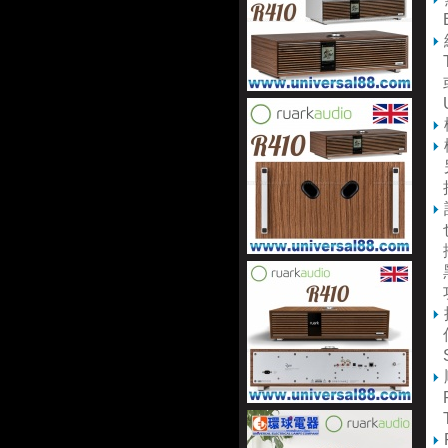
B
T
或
U
另
接
也
播
黑
低
S
R
T