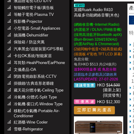
液晶體電視-LED iDTV
智能觸控電子板/廣告板
產
英國Ruark Audio R410
等離子電視-Plasma TV
高級多功能網絡音響(木色)
投影機-Projector
(網絡收音機~Internet Radio)
小型電器-Small Appliances
(內置藍牙 / DLNA / FM收音機)
特
(採用高清藍牙Bluetooth aptX)
抽濕機-Dehumidifier
(Burr-Brown 32bit/192kHz)
保險箱 / 防盜夾萬
(內置AirPlay & Chromecast)
汽車黑盒/追蹤裝置/GPS導航
(2組同軸中低音+2組高音組成)
(前面板 4"彩色 TFT LCD 屏幕)
卡拉OK系統/智能家居
免息分期:
耳筒類-HeahPhone/EarPhone
每月HKD $513 共(24個月)
文儀產品-OA
送$900現金券 或 免息分期
請親臨本店參觀及試聽效果
2
閉路電視錄影系統-CCTV
LASTUPDATE: 27-07-2026
1
掛牆鐘/古典造形老爺鐘
HKD $
14,500
{最新上架}
藏天花分體冷氣-Ceiling Type
{現貨發售}
冷氣機-分體式-Split Type
HKD $12,300
冷氣機-窗口式-Window Type
移動式冷氣機-Portable Air-
Conditioner
紅酒櫃-Wine Cooler
雪櫃-Refrigerator