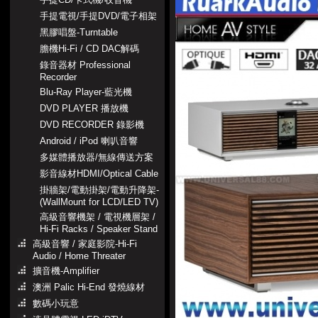
手提電視/手提DVD/電子相架
黑膠唱盤-Turntable
膽機Hi-Fi / CD DAC解碼
錄音器材 Professional
Recorder
Blu-Ray Player-藍光機
DVD PLAYER 播放機
DVD RECORDER 錄影機
Android / iPod 喇叭音響
多媒體播放器/無線傳送方案
影音線材HDMI/Optical Cable
掛牆架/電動掛架/電動升降架-
(WallMount for LCD/LED TV)
高級音響機架 / 電視機層架 /
Hi-Fi Racks / Speaker Stand
高級音響 / 家庭影院-Hi-Fi
Audio / Home Threater
擴音機-Amplifier
澳洲 Palic Hi-End 發燒線材
數碼小玩意