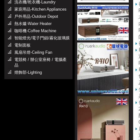
洗衣機/乾衣機-Laundry
家廚用品-Kitchen Appliances
R
戶外用品-Outdoor Depot
木
內
熱水爐-Water Heater
P
咖啡機-Coffee Machine
智能燈光/電子門鎖/霧化玻璃膜
電制面板
風扇吊燈-Ceiling Fan
近
電競椅 / 辦公室座椅 / 電腦產
R
品
燈飾部-Lighting
也
具
2
配
C
透