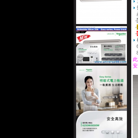
產
-
-
-
6
8
此
安