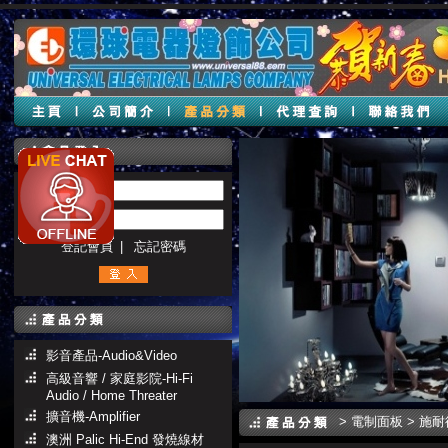
帳號 :
密碼 :
登記會員
|
忘記密碼
影音產品-Audio&Video
高級音響 / 家庭影院-Hi-Fi
Audio / Home Threater
擴音機-Amplifier
>
電制面板
>
施耐
澳洲 Palic Hi-End 發燒線材