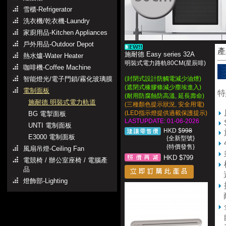
雪櫃-Refrigerator
洗衣機/乾衣機-Laundry
家廚用品-Kitchen Appliances
戶外用品-Outdoor Depot
產
施耐德 Easy series 32A
熱水爐-Water Heater
明裝式電力路軌80CM(星辰啡)
咖啡機-Coffee Machine
智能燈光/電子門鎖/霧化玻璃膜
(封閉式設計防觸電減少油煙)
(遮閉式橡膠條減少塵埃進入)
電制面板
特
(耐用防腐蝕防高溫, 延長壽命)
施耐德 明裝式電力軌道
(三種顏色提示狀況, 安全用電)
(LED指示燈提供過載保護提示)
BG 電掣面板
LASTUPDATE: 01-06-2026
UNTI 電制面板
HKD $
998
E3000 電制面板
{全新型號}
{特價發售}
風扇吊燈-Ceiling Fan
HKD $799
電競椅 / 辦公室座椅 / 電腦產
品
避
燈飾部-Lighting
耐
自