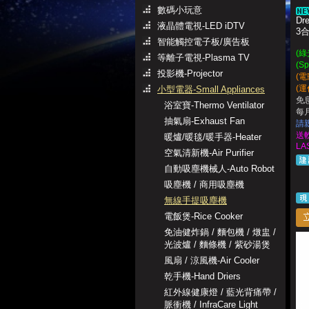
數碼小玩意
Dr
液晶體電視-LED iDTV
3
智能觸控電子板/廣告板
(綠
等離子電視-Plasma TV
(S
投影機-Projector
(
(運
小型電器-Small Appliances
免
浴室寶-Thermo Ventilator
每月
抽氣扇-Exhaust Fan
請
送
暖爐/暖毯/暖手器-Heater
LA
空氣清新機-Air Purifier
自動吸塵機械人-Auto Robot
吸塵機 / 商用吸塵機
無線手提吸塵機
電飯煲-Rice Cooker
免油健炸鍋 / 麵包機 / 燉盅 /
光波爐 / 麵條機 / 紫砂湯煲
風扇 / 涼風機-Air Cooler
乾手機-Hand Driers
紅外線健康燈 / 藍光背痛帶 /
脈衝機 / InfraCare Light