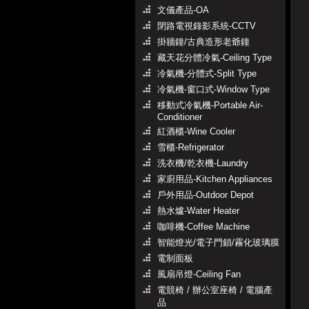
文儀產品-OA
閉路電視錄影系統-CCTV
掛牆鐘/古典造形老爺鐘
藏天花分體冷氣-Ceiling Type
冷氣機-分體式-Split Type
冷氣機-窗口式-Window Type
移動式冷氣機-Portable Air-
Conditioner
紅酒櫃-Wine Cooler
雪櫃-Refrigerator
洗衣機/乾衣機-Laundry
家廚用品-Kitchen Appliances
戶外用品-Outdoor Depot
熱水爐-Water Heater
咖啡機-Coffee Machine
智能燈光/電子門鎖/霧化玻璃膜
電制面板
風扇吊燈-Ceiling Fan
電競椅 / 辦公室座椅 / 電腦產
品