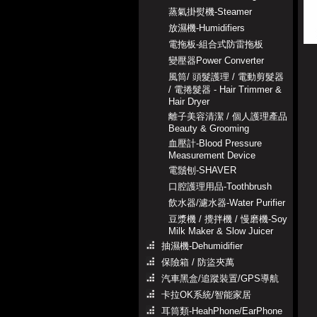
蒸氣掛熨機-Steamer
放濕機-Humidifiers
電拖板-組合式防雷拖板
變壓器Power Converter
風筒/ 頭髮護理 / 電動剪髮器
/ 電捲髮器 - Hair Trimmer &
Hair Dryer
離子美容清潔 / 個人護理產品
Beauty & Grooming
血壓計-Blood Pressure
Measurement Device
電鬚刨-SHAVER
口腔護理用品-Toothbrush
飲水器/濾水器-Water Purifier
豆漿機 / 攪拌機 / 慢磨機-Soy
Milk Maker & Slow Juicer
抽濕機-Dehumidifier
保險箱 / 防盜夾萬
汽車黑盒/追蹤裝置/GPS導航
卡拉OK系統/智能家居
耳筒類-HeahPhone/EarPhone