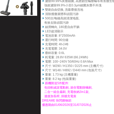
濾除99.99%灰塵細菌, 高效鎖住蟎塵蟎等有害微生物
強效濾除99.9%小至0.3μm細菌灰塵不外洩
雙刷自由切換,
洗吸塵後洗地
清除撥撒液體和頑固污跡
500次/每鐘高頻清潔地面,
有效去除頑固
污跡
絲滑轉向, 180度自由平躺
LED超清顯示
電池容量: 8*2500mAh
運行時間: 90分鐘
充電時間: 4h小時
充電電壓: 34.0V
塵杯容量: 0.6L
耗電量: 28.8V 635W (66.24Wh)
電壓
: 100~240V 50/60Hz 0.8A Max
尺寸: W290 / H1350 / D225 mm (主機尺寸)
尺寸: W148 / H892 / D440 mm (包裝尺寸)
重量: 1.73 kg (主機重量)
重量: 8.2 kg (包裝重量)
跟機附送5件配件:
包括軟絨滾電動刷, 迷你電動除蟎刷,
二合一組合扁刷, 充電收納2in1架,
連接加長桿, 掛牆充電座
DREAME 快閃購物節:
優惠期由01/06/2026至31/07/2026止