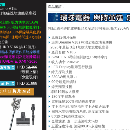
產品備註 :
eame V18s
合1無線洗地旗艦吸塵器
光顯塵, 吸力功率185AW)
pace 6.0渦輪無刷數位摩打)
特點: 綠光導航電動吸頭及窄縫照明吸頭, 吸力230AW
電動除蟎100%掃除蟎果皮屑)
作時間: 使用時間達90分鐘)
原廠12個月保用
息分期:
追覓Dreame V18s 乾濕全能洗地吸塵機
HKD $166 (共12個月)
2026年最新 3合1無線洗地旗艦吸塵器
親臨本店參觀作系統操示範
產品名稱: V18S
軟絨滾電動刷及電動除蟎刷
SPACE 6.0渦輪無刷數位16萬轉摩打
STUPDATE: 07-07-2026
吸入功率: 230AW
HKD $
2,499
LED Display
顯示運行狀態
{最新上架}
綠光探測技術
{少量現貨}
230AW颶風吸力
90分鐘超長續航
HKD $1,999
綠光顯塵技術:
導航16陪放大微塵
180度平躺洗地
電動除蟎100%掃除蟎果皮屑
浮毛清理刷: 寵物清理浮毛邊梳邊清理
獨特水塵循環動力系統, 深度清潔地面
8大點位持續釋放清水
金屬濾網, 進一步過濾較大污物
五重深度淨濾, 濾除99.9%灰塵細菌