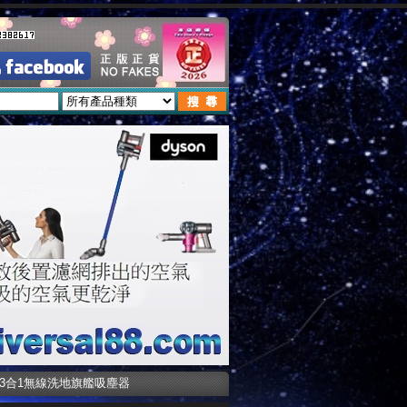
18s 3合1無線洗地旗艦吸塵器