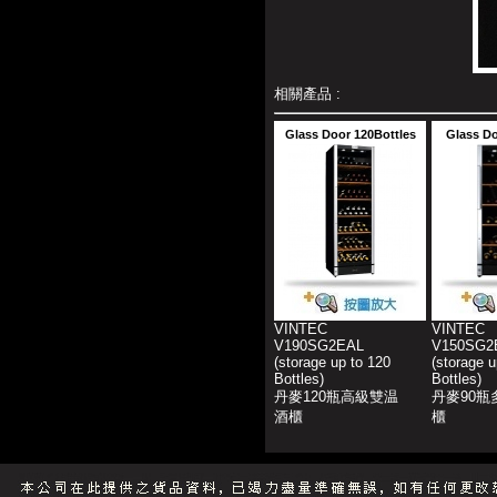
相關產品 :
Glass Door 120Bottles
Glass Do
VINTEC
VINTEC
V190SG2EAL
V150SG2
(storage up to 120
(storage u
Bottles)
Bottles)
丹麥120瓶高級雙温
丹麥90瓶
酒櫃
櫃