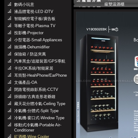
級雙温酒櫃
數碼小玩意
液晶體電視-LED iDTV
智能觸控電子板/廣告板
等離子電視-Plasma TV
投影機-Projector
小型電器-Small Appliances
抽濕機-Dehumidifier
保險箱 / 防盜夾萬
汽車黑盒/追蹤裝置/GPS導航
卡拉OK系統/智能家居
耳筒類-HeahPhone/EarPhone
文儀產品-OA
閉路電視錄影系統-CCTV
掛牆鐘/古典造形老爺鐘
藏天花分體冷氣-Ceiling Type
冷氣機-分體式-Split Type
冷氣機-窗口式-Window Type
移動式冷氣機-Portable Air-
Conditioner
紅酒櫃-Wine Cooler