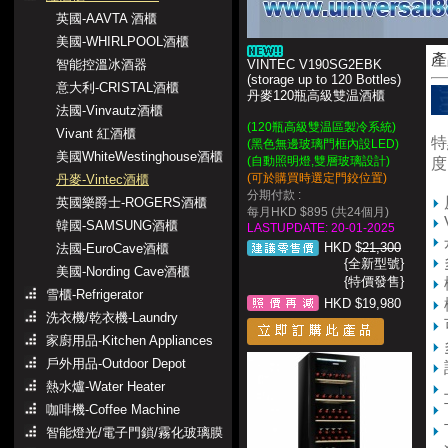
英國-AAVTA 酒櫃
美國-WHIRLPOOL酒櫃
產
智能控溫冰酒器
VINTEC V190SG2EBK
(storage up to 120 Bottles)
意大利-CRISTAL酒櫃
丹麥120瓶高級雙温酒櫃
法國-Vinvautz酒櫃
(120
瓶高級雙温區製冷系統
)
Vivant 紅酒櫃
特
(黑色無邊玻璃門框內設LED)
美國WhiteWestinghouse酒櫃
(自動照明燈,雙層玻璃設計)
度
(可於購買時選定門鉸位置)
丹麥-Vintec酒櫃
分期付款 :
英國樂爵士-ROGERS酒櫃
每月HKD $895 (共24個月)
韓國-SAMSUNG酒櫃
LASTUPDATE: 20-01-2025
HKD $
21,300
法國-EuroCave酒櫃
{全新型號}
美國-Nording Cave酒櫃
{特價發售}
雪櫃-Refrigerator
HKD $19,980
洗衣機/乾衣機-Laundry
家廚用品-Kitchen Appliances
戶外用品-Outdoor Depot
熱水爐-Water Heater
咖啡機-Coffee Machine
智能燈光/電子門鎖/霧化玻璃膜