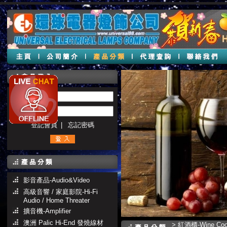
帳號 :
密碼 :
登記會員
|
忘記密碼
影音產品-Audio&Video
高級音響 / 家庭影院-Hi-Fi
Audio / Home Threater
擴音機-Amplifier
澳洲 Palic Hi-End 發燒線材
>
紅酒櫃-Wine Coo