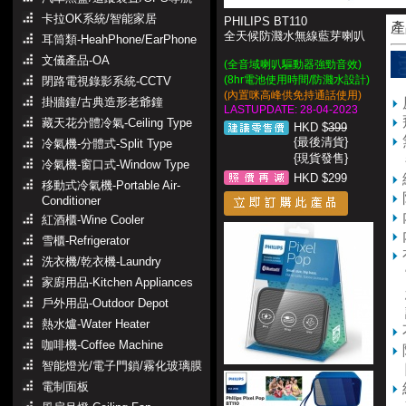
卡拉OK系統/智能家居
PHILIPS BT110
產
全天候防濺水無線藍芽喇叭
耳筒類-HeahPhone/EarPhone
文儀產品-OA
(
全音域喇叭驅動器強勁音效
)
(8hr電池使用時間/防濺水設計)
閉路電視錄影系統-CCTV
(內置咪高峰供免持通話使用)
掛牆鐘/古典造形老爺鐘
LASTUPDATE: 28-04-2023
藏天花分體冷氣-Ceiling Type
HKD $
399
{最後清貨}
冷氣機-分體式-Split Type
{現貨發售}
冷氣機-窗口式-Window Type
HKD $299
移動式冷氣機-Portable Air-
Conditioner
紅酒櫃-Wine Cooler
雪櫃-Refrigerator
洗衣機/乾衣機-Laundry
當
家廚用品-Kitchen Appliances
您
戶外用品-Outdoor Depot
熱水爐-Water Heater
咖啡機-Coffee Machine
智能燈光/電子門鎖/霧化玻璃膜
電制面板