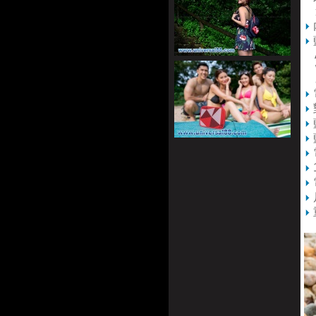
連
An
wi
ab