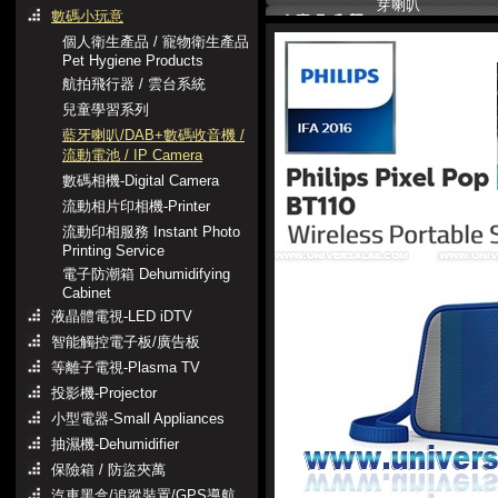
芽喇叭
數碼小玩意
個人衛生產品 / 寵物衛生產品
Pet Hygiene Products
航拍飛行器 / 雲台系統
兒童學習系列
藍牙喇叭/DAB+數碼收音機 /
流動電池 / IP Camera
數碼相機-Digital Camera
流動相片印相機-Printer
流動印相服務 Instant Photo
Printing Service
電子防潮箱 Dehumidifying
Cabinet
液晶體電視-LED iDTV
智能觸控電子板/廣告板
等離子電視-Plasma TV
投影機-Projector
小型電器-Small Appliances
抽濕機-Dehumidifier
保險箱 / 防盜夾萬
汽車黑盒/追蹤裝置/GPS導航