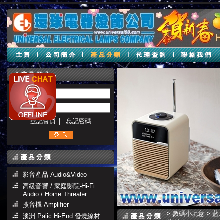
帳號 :
密碼 :
登記會員
|
忘記密碼
影音產品-Audio&Video
高級音響 / 家庭影院-Hi-Fi
Audio / Home Threater
擴音機-Amplifier
>
數碼小玩意
>
藍
澳洲 Palic Hi-End 發燒線材