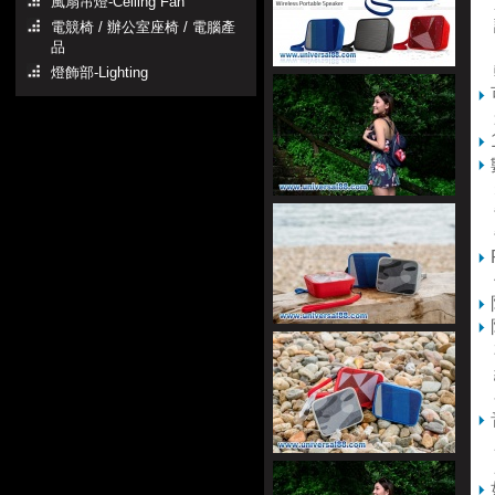
藍
風扇吊燈-Ceiling Fan
讓
電競椅 / 辦公室座椅 / 電腦產
品
(
燈飾部-Lighting
先
每
每
使
本
絕
只
只