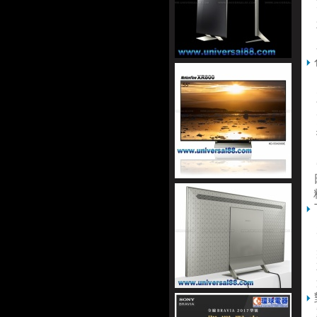
實
庫
可
在
L
S
能
更
打
向
帶
日
多
配
盤
不
逼