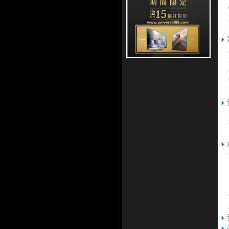
物
重
這
從
當
更
5
揚
這
D
Do
D
音
模