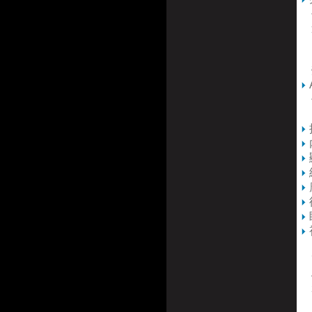
連
P
內
螢
你
1
7
4
3
1