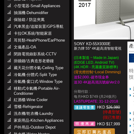
小型電器-Small Appliances
抽濕機-Dehumidifier
保險箱 / 防盜夾萬
汽車黑盒/追蹤裝置/GPS導航
卡拉OK系統/智能家居
耳筒類-HeahPhone/EarPhone
SONY KD-55X9300E
產
文儀產品-OA
新力牌 55" 4K超高清智能電視
閉路電視錄影系統-CCTV
(日本製造 ~ Made in Japan)
掛牆鐘/古典造形老爺鐘
(EDGE LED
, Android TV)
(4K HDR - 亮麗畫質新標準)
藏天花分體冷氣-Ceiling Type
特
(背光燈控制~Local Dimming)
冷氣機-分體式-Split Type
技
送$2,000.-超市現金券
冷氣機-窗口式-Window Type
送3D 4K超高清訊號線Ver2.0
移動式冷氣機-Portable Air-
分期付款 :
Conditioner
每月HKD $749 (共24個月)
紅酒櫃-Wine Cooler
4
LASTUPDATE: 31-12-2018
高
雪櫃-Refrigerator
HKD $
26,980
{停產型號}
洗衣機/乾衣機-Laundry
{現已售罄}
家廚用品-Kitchen Appliances
HKD $17,999
戶外用品-Outdoor Depot