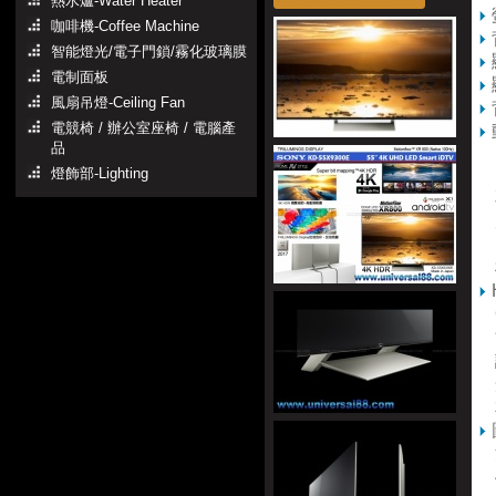
熱水爐-Water Heater
咖啡機-Coffee Machine
智能燈光/電子門鎖/霧化玻璃膜
電制面板
風扇吊燈-Ceiling Fan
電競椅 / 辦公室座椅 / 電腦產
品
Mo
燈飾部-Lighting
即
享
原
的
模
O
能
讓
光
相
清
4