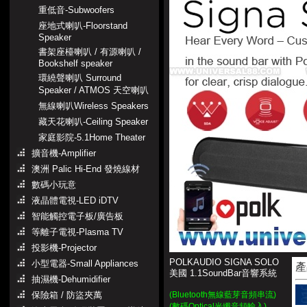
重低音-Subwoofers
座地式喇叭-Floorstand
Speaker
書架座檯喇叭 / 有源喇叭 /
Bookshelf speaker
環繞聲喇叭 Surround
Speaker / ATMOS 天空喇叭
無線喇叭Wireless Speakers
藏天花喇叭-Ceiling Speaker
家庭影院-5.1Home Theater
擴音機-Amplifier
澳洲 Palic Hi-End 發燒線材
數碼小玩意
液晶體電視-LED iDTV
智能觸控電子板/廣告板
等離子電視-Plasma TV
投影機-Projector
POLKAUDIO SIGNA SOLO
小型電器-Small Appliances
產
美國 1.1SoundBar音響系統
抽濕機-Dehumidifier
保險箱 / 防盜夾萬
(Bluetooth無線藍芽音頻串流)
(數碼Optical光纖音頻輸入)