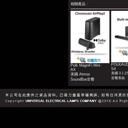
相關產品 :
Chromcast AirPlay2
Built-i
POLKAUD
Polk MagniFi Mini
S4
AX
美國 3.1.2
美國 Atmos
音響系統
SoundBar音響