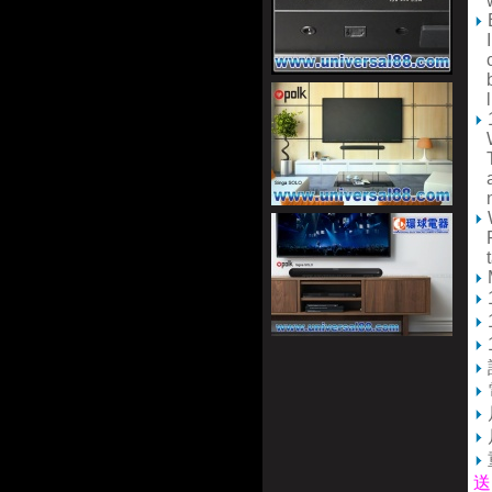
wi
In
co
ba
li
Wi
TV
an
ne
Fr
ta
送