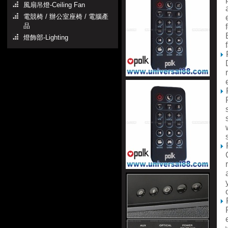
風扇吊燈-Ceiling Fan
a 
電競椅 / 辦公室座椅 / 電腦產
ex
品
fo
Bl
燈飾部-Lighting
fa
Do
ro
ea
Pa
su
so
wh
so
Cu
re
an
yo
or
Po
en