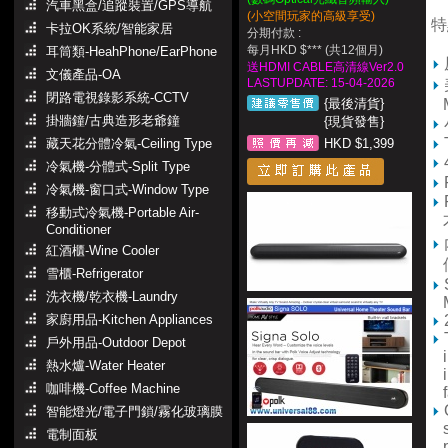
汽車黑盒/追蹤裝置/GPS導航
(小空間玩家的高級享受)
特
卡拉OK系統/智能家居
分期付款 :
每月HKD $*** (共12個月)
耳筒類-HeahPhone/EarPhone
送HDMI CABLE高清線Ver2.0
文儀產品-OA
LASTUPDATE: 15-04-2026
閉路電視錄影系統-CCTV
{最後清貨}
掛牆鐘/古典造形老爺鐘
{現貨發售}
藏天花分體冷氣-Ceiling Type
HKD $1,399
冷氣機-分體式-Split Type
冷氣機-窗口式-Window Type
移動式冷氣機-Portable Air-
不
Conditioner
紅酒櫃-Wine Cooler
個
雪櫃-Refrigerator
洗衣機/乾衣機-Laundry
家廚用品-Kitchen Appliances
戶外用品-Outdoor Depot
in
熱水爐-Water Heater
im
咖啡機-Coffee Machine
fa
智能燈光/電子門鎖/霧化玻璃膜
sp
電制面板
pa