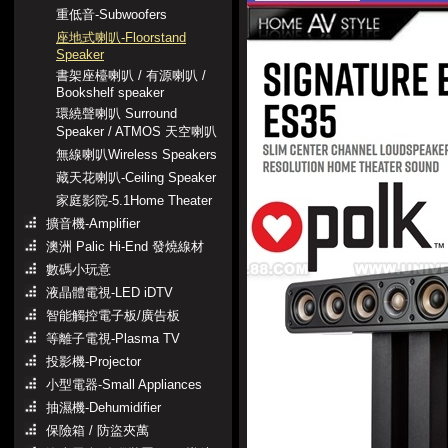
重低音-Subwoofers
座地式喇叭-Floorstand
Speaker
書架座檯喇叭 / 有源喇叭 /
Bookshelf speaker
環繞聲喇叭 Surround
Speaker / ATMOS 天空喇叭
無線喇叭Wireless Speakers
藏天花喇叭-Ceiling Speaker
家庭影院-5.1Home Theater
擴音機-Amplifier
澳洲 Palic Hi-End 發燒線材
數碼小玩意
液晶體電視-LED iDTV
智能觸控電子板/廣告板
等離子電視-Plasma TV
投影機-Projector
小型電器-Small Appliances
抽濕機-Dehumidifier
保險箱 / 防盜夾萬