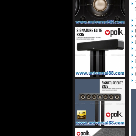
Gi
no
A