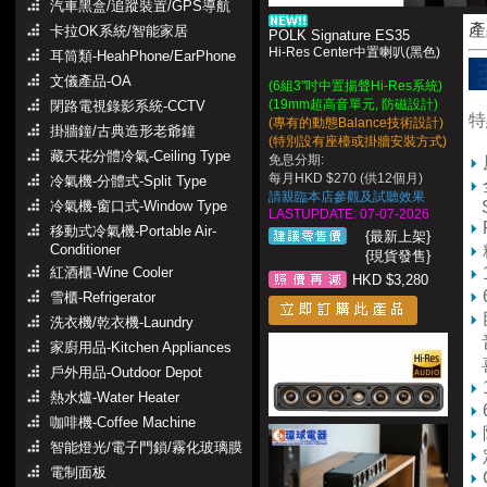
汽車黑盒/追蹤裝置/GPS導航
產
卡拉OK系統/智能家居
POLK Signature ES35
Hi-Res Center中置喇叭(黑色)
耳筒類-HeahPhone/EarPhone
文儀產品-OA
(6組3"吋中置揚聲Hi-Res系統)
(19mm超高音單元, 防磁設計)
閉路電視錄影系統-CCTV
特
(專有的動態Balance技術設計)
掛牆鐘/古典造形老爺鐘
(特別設有座檯或掛牆安裝方式)
藏天花分體冷氣-Ceiling Type
免息分期:
每月HKD $270 (供12個月)
冷氣機-分體式-Split Type
請親臨本店參觀及試聽效果
冷氣機-窗口式-Window Type
Si
LASTUPDATE: 07-07-2026
移動式冷氣機-Portable Air-
{最新上架}
Conditioner
{現貨發售}
紅酒櫃-Wine Cooler
HKD $3,280
雪櫃-Refrigerator
洗衣機/乾衣機-Laundry
音
家廚用品-Kitchen Appliances
喜
戶外用品-Outdoor Depot
熱水爐-Water Heater
咖啡機-Coffee Machine
智能燈光/電子門鎖/霧化玻璃膜
電制面板