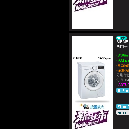
SIEME
西門子
(進度顯示提
8.0KG
1400rpm
( iQd
(蒸洗除
(保護孩
分期付款
每月HKD
LASTUP