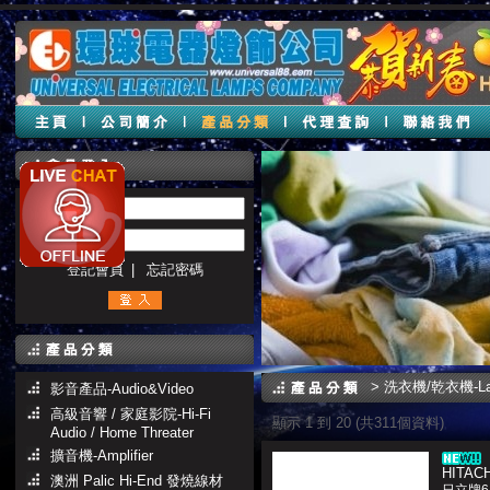
帳號 :
密碼 :
登記會員
|
忘記密碼
>
洗衣機/乾衣機-Lau
影音產品-Audio&Video
高級音響 / 家庭影院-Hi-Fi
顯示 1 到 20 (共311個資料)
Audio / Home Threater
擴音機-Amplifier
HITACH
澳洲 Palic Hi-End 發燒線材