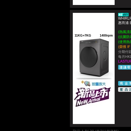
WHIRL
惠而浦
(熱風清
11KG+7KG
1400rpm
(抗菌防
(使用熱
(榮獲 I
分期付款
每月HKD
LASTUP