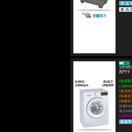
SIEME
西門子
(進度顯示提
8.0KG
BUILT-
1400rpm
UNDER
( iQd
(蒸洗除
(保護孩
(廚櫃底
分期付款
每月HKD
LASTUP