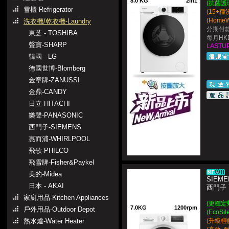
8.0 KG
2in1
(抗菌護
雪櫃-Refrigerator
(15+
(Home
洗衣機/乾衣機-Laundry
分期付款
東芝 - TOSHIBA
每月HKD
聲寶-SHARP
LASTUP
韓國 - LG
德國世博-Blomberg
金章牌-ZANUSSI
金鼎-CANDY
日立-HITACHI
樂聲-PANASONIC
西門子-SIEMENS
惠而浦-WHIRLPOOL
飛歌-PHILCO
飛雪牌-Fisher&Paykel
美的-Midea
SIEME
日本 - AKAI
西門子
家廚用品-Kitchen Appliances
(更穩定
7.0KG
1200rpm
戶外用品-Outdoor Depot
(EcoS
熱水爐-Water Heater
(升級輕