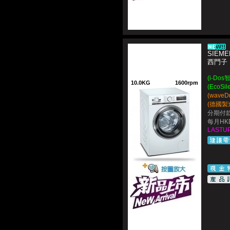
SIEME
西門子 
(i-D
10.0KG
1600rpm
(EcoS
(wave
(德國製造~
分期付款
每月HKD
LASTUP