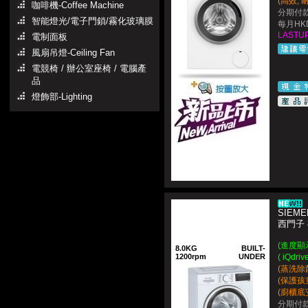
(高效, 耐
咖啡機-Coffee Machine
分期付款
智能燈光/電子門鎖/霧化玻璃膜
每月HKD
LASTUP
電制面板
風扇吊燈-Ceiling Fan
電競椅 / 辦公室座椅 / 電腦產
品
燈飾部-Lighting
SIEME
西門子
(進度顯示提
8.0KG
BUILT-
1200rpm
UNDER
( iQd
(蒸洗除
(保護孩
(廚櫃底
分期付款