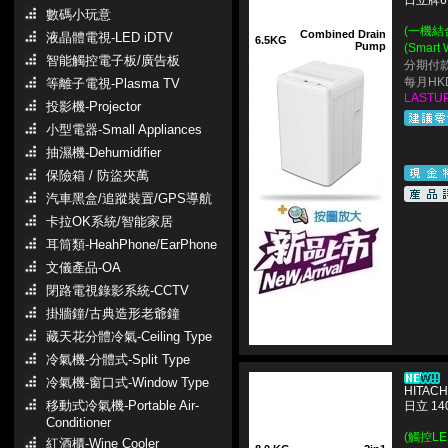
日立牌6
數碼小玩意
(一機結
Combined Drain
液晶體電視-LED iDTV
6.5KG
Pump
(Smar
智能觸控電子板/廣告板
分期付款
每月HKD
等離子電視-Plasma TV
LASTUP
投影機-Projector
小型電器-Small Appliances
抽濕機-Dehumidifier
保險箱 / 防盜夾萬
汽車黑盒/追蹤裝置/GPS導航
卡拉OK系統/智能家居
耳筒類-HeahPhone/EarPhone
文儀產品-OA
閉路電視錄影系統-CCTV
掛牆鐘/古典造形老爺鐘
藏天花分體冷氣-Ceiling Type
冷氣機-分體式-Split Type
冷氣機-窗口式-Window Type
HITACH
移動式冷氣機-Portable Air-
日立 1
Conditioner
(觸控L
紅酒櫃-Wine Cooler