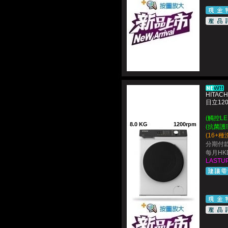
HITACH
日立12
(觸控L
8.0 KG
1200rpm
(抗菌護
(16+
分期付款
每月HKD
LASTUP