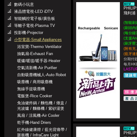
數碼小玩意
PHILIP
液晶體電視-LED iDTV
飛利浦
智能觸控電子板/廣告板
(智能刷
等離子電視-Plasma TV
(刷頭內
Rechargeable
Sonicare
投影機-Projector
(每分鐘震
(支援An
小型電器-Small Appliances
(刷牙壓
浴室寶-Thermo Ventilator
(附有充
抽氣扇-Exhaust Fan
(藍牙連
分期付款
暖爐/暖毯/暖手器-Heater
每月HKD
空氣清新機-Air Purifier
LASTUP
自動吸塵機械人-Auto Robot
吸塵機 / 商用吸塵機
無線手提吸塵機
電飯煲-Rice Cooker
免油健炸鍋 / 麵包機 / 燉盅 /
光波爐 / 麵條機 / 紫砂湯煲
風扇 / 涼風機-Air Cooler
乾手機-Hand Driers
紅外線健康燈 / 藍光背痛帶 /
PHILIP
脈衝機 / InfraCare Light