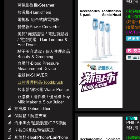
飛利浦
蒸氣掛熨機-Steamer
Accessories
Toothbrush
(潔淨極
放濕機-Humidifiers
3-pack
Sonic Head
(刷毛震
電拖板-組合式防雷拖板
(只需一
變壓器Power Converter
[套裝包
LASTUP
風筒/ 頭髮護理 / 電動剪髮器
/ 電捲髮器 - Hair Trimmer &
Hair Dryer
離子美容清潔 / 個人護理產品
Beauty & Grooming
血壓計-Blood Pressure
Measurement Device
電鬚刨-SHAVER
口腔護理用品-Toothbrush
飲水器/濾水器-Water Purifier
豆漿機 / 攪拌機 / 慢磨機-Soy
Milk Maker & Slow Juicer
抽濕機-Dehumidifier
保險箱 / 防盜夾萬
PHILIP
汽車黑盒/追蹤裝置/GPS導航
飛利浦
卡拉OK系統/智能家居
耳筒類-HeahPhone/EarPhone
(智能刷
Rechargeable
Sonicare