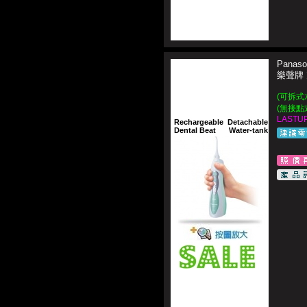
Panaso
樂聲牌
(可拆式
(無接點
LASTUP
Rechargeable
Detachable
Dental Beat
Water-tank