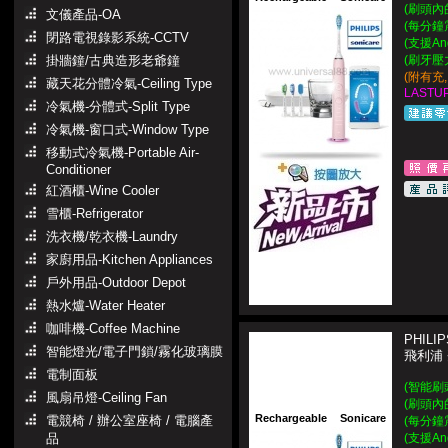
(刷頭內
文儀產品-OA
(每分鐘震
閉路電視錄影系統-CCTV
(支援An
掛牆鐘/古典造形老爺鐘
(刷牙壓
(附有充
藏天花分體冷氣-Ceiling Type
LASTUP
冷氣機-分體式-Split Type
冷氣機-窗口式-Window Type
移動式冷氣機-Portable Air-
Conditioner
紅酒櫃-Wine Cooler
雪櫃-Refrigerator
洗衣機/乾衣機-Laundry
家廚用品-Kitchen Appliances
戶外用品-Outdoor Depot
熱水爐-Water Heater
咖啡機-Coffee Machine
PHILIP
智能燈光/電子門鎖/霧化玻璃膜
飛利浦
電制面板
(智能刷
風扇吊燈-Ceiling Fan
(刷頭內
Rechargeable
Sonicare
電競椅 / 辦公室座椅 / 電腦產
(每分鐘震
品
(支援An