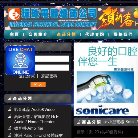
帳號 :
密碼 :
登記會員
|
忘記密碼
影音產品-Audio&Video
高級音響 / 家庭影院-Hi-Fi
Audio / Home Threater
>
小型電器-Small Ap
擴音機-Amplifier
顯示 1 到 20 (共40個資料)
澳洲 Palic Hi-End 發燒線材