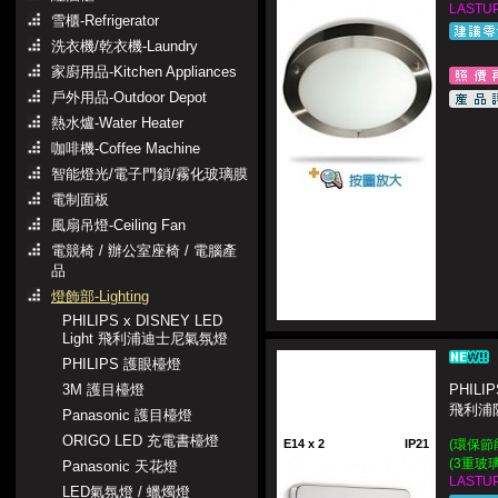
LASTUP
雪櫃-Refrigerator
洗衣機/乾衣機-Laundry
家廚用品-Kitchen Appliances
戶外用品-Outdoor Depot
熱水爐-Water Heater
咖啡機-Coffee Machine
智能燈光/電子門鎖/霧化玻璃膜
電制面板
風扇吊燈-Ceiling Fan
電競椅 / 辦公室座椅 / 電腦產
品
燈飾部-Lighting
PHILIPS x DISNEY LED
Light 飛利浦迪士尼氣氛燈
PHILIPS 護眼檯燈
3M 護目檯燈
PHILI
飛利浦
Panasonic 護目檯燈
ORIGO LED 充電書檯燈
E14 x 2
IP21
(環保節
(3重玻
Panasonic 天花燈
LASTUP
LED氣氛燈 / 蠟燭燈