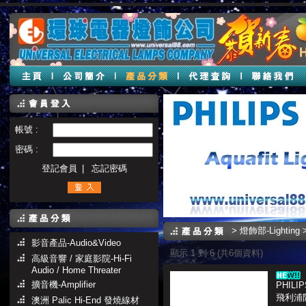
帳號 :
密碼 :
登記會員
|
忘記密碼
>
燈飾部-Lighting
>
影音產品-Audio&Video
顯示 1 到 6 (共6個資料)
高級音響 / 家庭影院-Hi-Fi
Audio / Home Threater
擴音機-Amplifier
PHILI
飛利浦
澳洲 Palic Hi-End 發燒線材