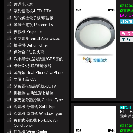
數碼小玩意
(環保節
E27
IP44
(3重玻
液晶體電視-LED iDTV
LASTUP
智能觸控電子板/廣告板
等離子電視-Plasma TV
投影機-Projector
小型電器-Small Appliances
抽濕機-Dehumidifier
保險箱 / 防盜夾萬
汽車黑盒/追蹤裝置/GPS導航
卡拉OK系統/智能家居
耳筒類-HeahPhone/EarPhone
文儀產品-OA
閉路電視錄影系統-CCTV
掛牆鐘/古典造形老爺鐘
藏天花分體冷氣-Ceiling Type
冷氣機-分體式-Split Type
PHILIP
冷氣機-窗口式-Window Type
飛利浦
移動式冷氣機-Portable Air-
Conditioner
(環保節
(3重玻
E27
IP44
紅酒櫃-Wine Cooler