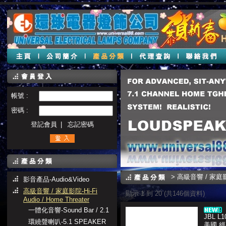
帳號 :
密碼 :
登記會員
|
忘記密碼
>
高級音響 / 家庭影院-H
影音產品-Audio&Video
高級音響 / 家庭影院-Hi-Fi
顯示 1 到 20 (共146個資料)
Audio / Home Threater
一體化音響-Sound Bar / 2.1
JBL L1
環繞聲喇叭-5.1 SPEAKER
美國 