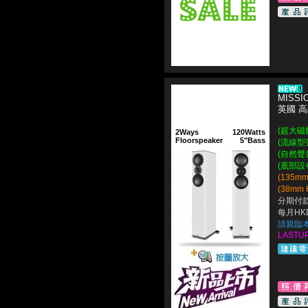
MISSIO
英國 
(超大磁
2Ways
120Watts
Floorspeaker
5"Bass
(流線型
(自然聲
(底部設
(135m
(38mm 
分期付款
每月HKD
請親臨
LASTUP