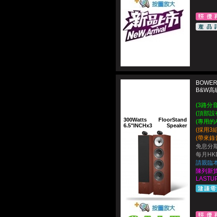
BOWERS
B&W高
(3路分
(頂部設
300Watts
FloorStand
(專用的Ae
6.5"INCHx3
Speaker
(採用3
(帶來錄
免息分期
每月HKD
請親臨
陳列新貨Di
LASTUP