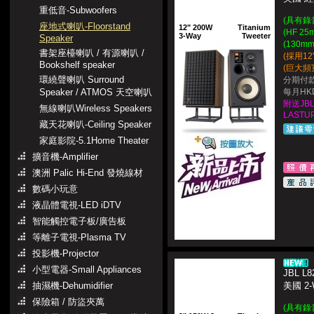
重低音-Subwoofers
(具有錄
座地式喇叭-Floorstand
12" 200W
Titanium
(HF 
3-Way
Tweeter
Speaker
(130
書架座檯喇叭 / 有源喇叭 /
(採用1
Bookshelf speaker
(巨大頻
環繞聲喇叭 Surround
分期付款
Speaker / ATMOS 天空喇叭
每月HKD
附送JB
無線喇叭Wireless Speakers
LASTUP
藏天花喇叭-Ceiling Speaker
家庭影院-5.1Home Theater
擴音機-Amplifier
澳洲 Palic Hi-End 發燒線材
數碼小玩意
液晶體電視-LED iDTV
智能觸控電子板/廣告板
等離子電視-Plasma TV
投影機-Projector
小型電器-Small Appliances
JBL L8
抽濕機-Dehumidifier
美國 2
保險箱 / 防盜夾萬
(具有錄