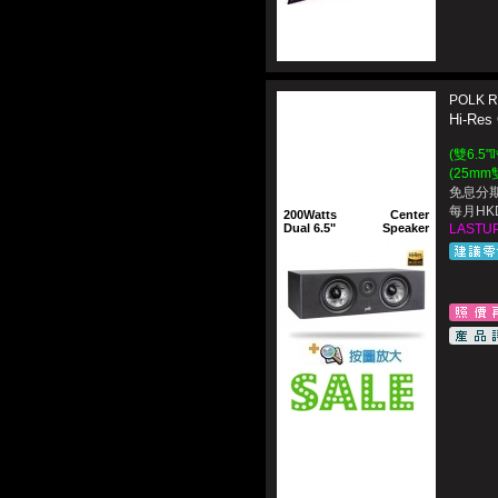
POLK R
Hi-R
(雙6.5
(25m
免息分期
每月HKD
200Watts
Center
Dual 6.5"
Speaker
LASTUP