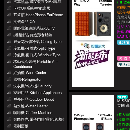
8" 150W 2-
Titanium
汽車黑盒/追蹤裝置/GPS導航
(HF 
Way
Tweeter
(採用8
卡拉OK系統/智能家居
(設有獨
耳筒類-HeahPhone/EarPhone
免息分期
文儀產品-OA
每月HKD
送$1,
閉路電視錄影系統-CCTV
附送 J
掛牆鐘/古典造形老爺鐘
LASTUP
藏天花分體冷氣-Ceiling Type
冷氣機-分體式-Split Type
冷氣機-窗口式-Window Type
移動式冷氣機-Portable Air-
Conditioner
紅酒櫃-Wine Cooler
雪櫃-Refrigerator
洗衣機/乾衣機-Laundry
家廚用品-Kitchen Appliances
戶外用品-Outdoor Depot
MISSIO
英國 
熱水爐-Water Heater
咖啡機-Coffee Machine
(超大磁
2Ways
120Watts
Floorspeaker
5"Bass
智能燈光/電子門鎖/霧化玻璃膜
(流線型
(自然聲
電制面板
(底部設