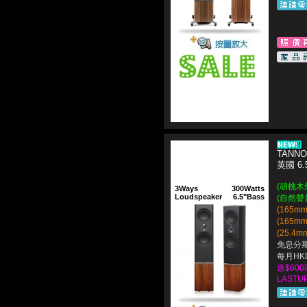
TANNO
英國 6
(胡桃木
3Ways
300Watts
Loudspeaker
6.5"Bass
(自然聲
(165m
(165m
(25.4m
免息分期
每月HKD
送$60
LASTUP