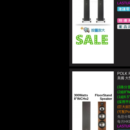
LASTUP
POLK R
美國 大
(3路分
(2組8"
300Watts
FloorStand
(1組6.
8"INCHx2
Speaker
(採用平
(巨大頻
(可配Pol
免息分期
每月HKD
LASTUP