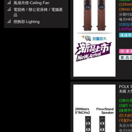
風扇吊燈-Ceiling Fan
(135m
電競椅 / 辦公室座椅 / 電腦產
(38mm 
分期付款
品
每月HKD
燈飾部-Lighting
請親臨
LASTUP
POLK R
美國 
(2路分
(2組5 
200Watts
FloorStand
(採用平
5"INCHx2
Speaker
(巨大頻
(可配Pol
免息分期
每月HKD