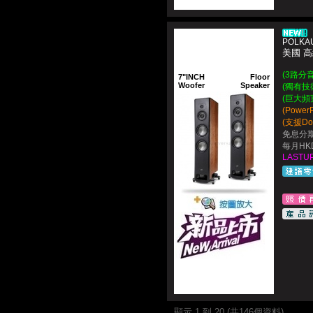
POLKAU
美國 
(3路分
7"INCH
Floor
Woofer
Speaker
(獨有技
(巨大頻
(Powe
(支援Do
免息分期
每月HKD
LASTUP
顯示 1 到 20 (共146個資料)