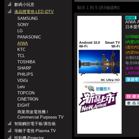
數碼小玩意
顯示 1 到 5 (共5個資料)
液晶體電視-LED iDTV
SAMSUNG
AIWA 
SONY
日本愛華 
LG
(USB
PANASONIC
(內置U
Android 10.0
Smart TV
AIWA
Wi-Fi
Wi-Fi
(遙控內
KTC
(內置Net
TCL
分期付款
TOSHIBA
每月HKD
SHARP
送4K HD
LASTUP
PHILIPS
VDiGi
Letv
TOPCON
CINETRON
EIGHT
商業用途電視機 /
Commercial Purposes TV
智能觸控電子板/廣告板
等離子電視-Plasma TV
投影機-Projector