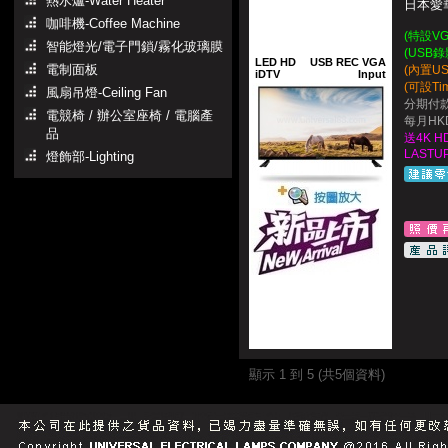
熱水爐-Water Heater
日本愛華 
咖啡機-Coffee Machine
(特設VG
智能燈光/電子門鎖/霧化玻璃膜
(USB
LED HD
USB REC VGA
電制面板
(內置U
iDTV
Input
(可設Ti
風扇吊燈-Ceiling Fan
分期付款
電競椅 / 辦公室座椅 / 電腦產
每月HKD
品
送4K H
LASTUP
燈飾部-Lighting
顯示 1 到 5 (共5個資料)