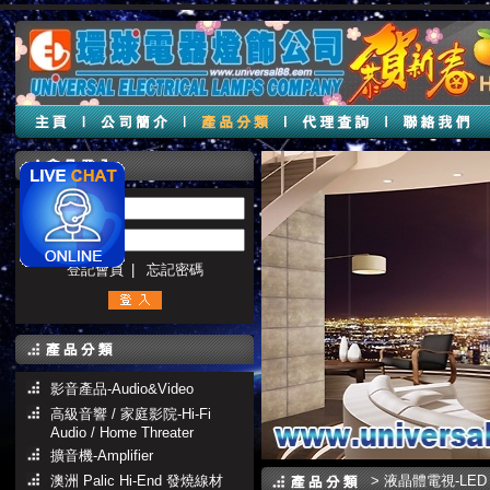
帳號 :
密碼 :
登記會員
|
忘記密碼
影音產品-Audio&Video
高級音響 / 家庭影院-Hi-Fi
Audio / Home Threater
擴音機-Amplifier
澳洲 Palic Hi-End 發燒線材
>
液晶體電視-LED 