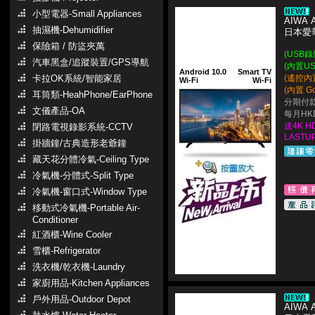
小型電器-Small Appliances
AIWA 
抽濕機-Dehumidifier
日本愛華 
保險箱 / 防盜夾萬
(USB
汽車黑盒/追蹤裝置/GPS導航
(內置U
Android 10.0
Smart TV
卡拉OK系統/智能家居
(遙控內置Ne
Wi-Fi
Wi-Fi
(內置 Go
耳筒類-HeahPhone/EarPhone
分期付款
文儀產品-OA
每月HKD
送4K HD
閉路電視錄影系統-CCTV
LASTUP
掛牆鐘/古典造形老爺鐘
藏天花分體冷氣-Ceiling Type
冷氣機-分體式-Split Type
冷氣機-窗口式-Window Type
移動式冷氣機-Portable Air-
Conditioner
紅酒櫃-Wine Cooler
雪櫃-Refrigerator
洗衣機/乾衣機-Laundry
家廚用品-Kitchen Appliances
戶外用品-Outdoor Depot
AIWA 