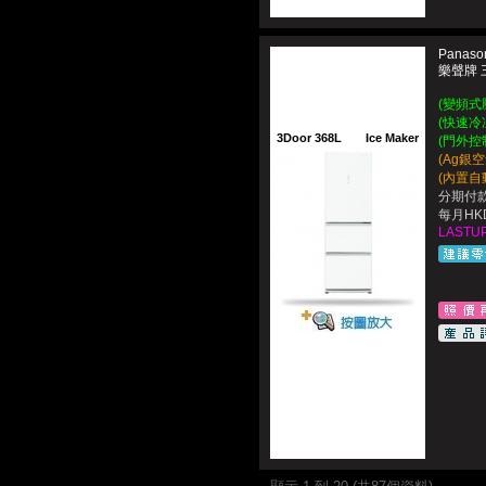
Panaso
樂聲牌 
(變頻式
(快速冷
3Door 368L
Ice Maker
(門外控
(Ag銀
(內置自
分期付款
每月HKD
LASTUP