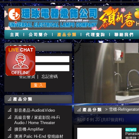
帳號 :
密碼 :
登記會員
|
忘記密碼
>
雪櫃-Refrigerator
影音產品-Audio&Video
高級音響 / 家庭影院-Hi-Fi
顯示 1 到 20 (共87個資料)
Audio / Home Threater
擴音機-Amplifier
Panaso
澳洲 Palic Hi-End 發燒線材
樂聲牌 