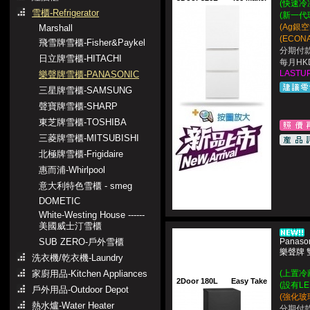
(
快速冷
雪櫃-Refrigerator
(新一代
(Ag銀
Marshall
(ECON
飛雪牌雪櫃-Fisher&Paykel
分期付款
日立牌雪櫃-HITACHI
每月HKD
LASTUP
樂聲牌雪櫃-PANASONIC
三星牌雪櫃-SAMSUNG
聲寶牌雪櫃-SHARP
東芝牌雪櫃-TOSHIBA
三菱牌雪櫃-MITSUBISHI
北極牌雪櫃-Frigidaire
惠而浦-Whirlpool
意大利特色雪櫃 - smeg
DOMETIC
White-Westing House ------
美國威士汀雪櫃
SUB ZERO-戶外雪櫃
Panaso
樂聲牌 
洗衣機/乾衣機-Laundry
家廚用品-Kitchen Appliances
(上置冷
2Door 180L
Easy Take
(設有L
戶外用品-Outdoor Depot
(強化玻
熱水爐-Water Heater
分期付款