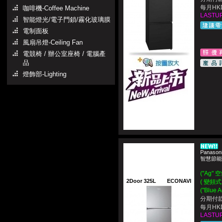
每月HKD
咖啡機-Coffee Machine
LASTUP
智能燈光/電子門鎖/霧化玻璃膜
電制面板
風扇吊燈-Ceiling Fan
電競椅 / 辦公室座椅 / 電腦產
品
燈飾部-Lighting
Panason
智慧節能
("Ag
2Door 325L
ECONAVI
( 變頻式 
("Blu
分期付款
每月HKD
LASTUP