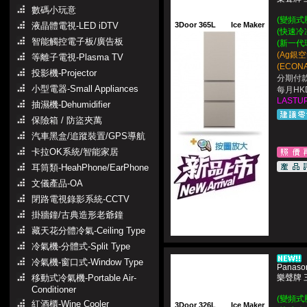
數碼小玩意
(變頻式
液晶體電視-LED iDTV
3Door 365L
Ice Maker
(
快速冷
智能觸控電子板/廣告板
(新一代
(Ag銀
等離子電視-Plasma TV
(ECON
投影機-Projector
分期付款
小型電器-Small Appliances
每月HKD
LASTUP
抽濕機-Dehumidifier
保險箱 / 防盜夾萬
汽車黑盒/追蹤裝置/GPS導航
卡拉OK系統/智能家居
耳筒類-HeahPhone/EarPhone
文儀產品-OA
閉路電視錄影系統-CCTV
掛牆鐘/古典造形老爺鐘
藏天花分體冷氣-Ceiling Type
冷氣機-分體式-Split Type
冷氣機-窗口式-Window Type
Panaso
移動式冷氣機-Portable Air-
樂聲牌 
Conditioner
(變頻式
紅酒櫃-Wine Cooler
3Door 326L
Ice Maker