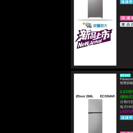
Panason
智慧節能
(LED
2Door 266L
ECONAVI
(變頻式(I
分期付款
每月HKD
LASTUP