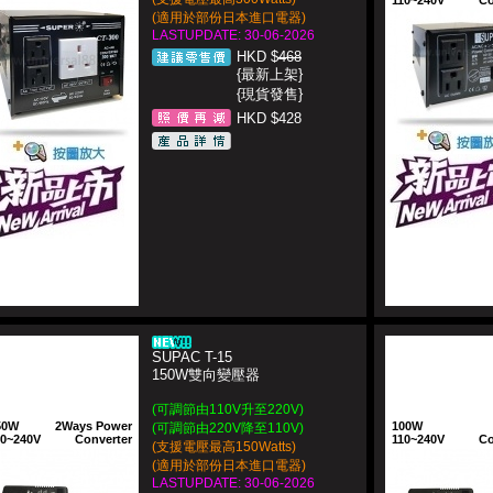
110~240V
Co
(適用於部份日本進口電器)
LASTUPDATE: 30-06-2026
HKD $
468
{最新上架}
{現貨發售}
HKD $428
SUPAC T-15
150W雙向變壓器
(可調節由110V升至220V)
50W
2Ways Power
100W
(可調節由220V降至110V)
10~240V
Converter
110~240V
Co
(支援電壓最高150Watts)
(適用於部份日本進口電器)
LASTUPDATE: 30-06-2026