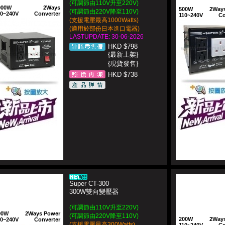
(可調節由110V升至220V)
000W
2Ways
500W
2Way
(可調節由220V降至110V)
10~240V
Converter
110~240V
Co
(支援電壓最高1000Watts)
(適用於部份日本進口電器)
LASTUPDATE: 30-06-2026
HKD $
798
{最新上架}
{現貨發售}
HKD $738
Super CT-300
300W雙向變壓器
(可調節由110V升至220V)
00W
2Ways Power
(可調節由220V降至110V)
200W
2Way
10~240V
Converter
(支援電壓最高300Watts)