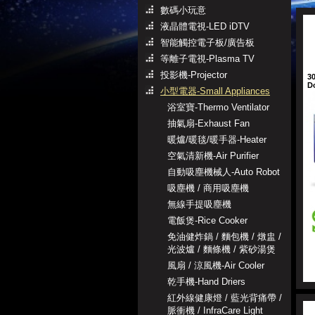
數碼小玩意
液晶體電視-LED iDTV
智能觸控電子板/廣告板
等離子電視-Plasma TV
投影機-Projector
3
D
小型電器-Small Appliances
浴室寶-Thermo Ventilator
抽氣扇-Exhaust Fan
暖爐/暖毯/暖手器-Heater
空氣清新機-Air Purifier
自動吸塵機械人-Auto Robot
吸塵機 / 商用吸塵機
無線手提吸塵機
電飯煲-Rice Cooker
免油健炸鍋 / 麵包機 / 燉盅 /
光波爐 / 麵條機 / 紫砂湯煲
風扇 / 涼風機-Air Cooler
乾手機-Hand Driers
紅外線健康燈 / 藍光背痛帶 /
脈衝機 / InfraCare Light