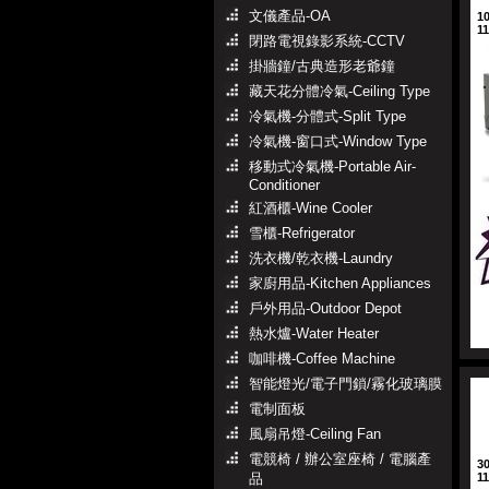
文儀產品-OA
1
1
閉路電視錄影系統-CCTV
掛牆鐘/古典造形老爺鐘
藏天花分體冷氣-Ceiling Type
冷氣機-分體式-Split Type
冷氣機-窗口式-Window Type
移動式冷氣機-Portable Air-
Conditioner
紅酒櫃-Wine Cooler
雪櫃-Refrigerator
洗衣機/乾衣機-Laundry
家廚用品-Kitchen Appliances
戶外用品-Outdoor Depot
熱水爐-Water Heater
咖啡機-Coffee Machine
智能燈光/電子門鎖/霧化玻璃膜
電制面板
風扇吊燈-Ceiling Fan
電競椅 / 辦公室座椅 / 電腦產
3
品
1