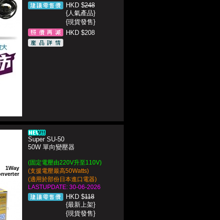
HKD $
248
{人氣產品}
{現貨發售}
HKD $208
Super SU-50
50W 單向變壓器
(固定電壓由220V升至110V)
1Way
(支援電壓最高50Watts)
nverter
(適用於部份日本進口電器)
LASTUPDATE: 30-06-2026
HKD $
118
{最新上架}
{現貨發售}