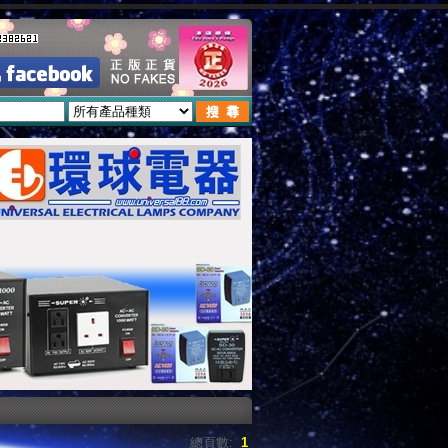
總頁數:
1