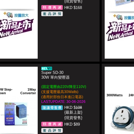
{現貨發售}
HKD $168
Super SD-30
30W 單向變壓器
(固定電壓由220V降至110V)
0W Step-
1Way
(支援電壓最高30Watts)
own
Converter
3000Watts
24H
(適用於部份日本進口電器)
LASTUPDATE: 30-06-2026
HKD $
108
{最新上架}
{現貨發售}
HKD $89