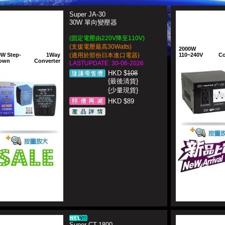
Super JA-30
30W 單向變壓器
(固定電壓由220V降至110V)
(支援電壓最高30Watts)
2000W
0W Step-
1Way
(適用於部份日本進口電器)
110~240V
Co
own
Converter
LASTUPDATE: 30-06-2026
HKD $
108
{最後清貨}
{少量現貨}
HKD $89
Super CT-1800