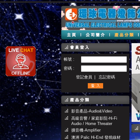
帳號 :
密碼 :
登記會員
|
忘記密碼
影音產品-Audio&Video
高級音響 / 家庭影院-Hi-Fi
Audio / Home Threater
擴音機-Amplifier
澳洲 Palic Hi-End 發燒線材
顯示