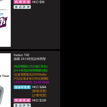
HKD $98
theben T40
德國 24小時預設時間掣
(每段開關以15分鐘計算起)
(24小時預設時間開關功能)
(支援電壓最高3000Watts)
r Timer
(可設定最多每日96次開/關)
LASTUPDATE: 31-05-2026
HKD $
268
{最後清貨}
{少量現貨}
HKD $198