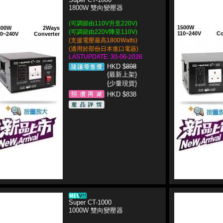
1800W 雙向變壓器
(可調節由110V升至220V)
1500W
800W
2Ways
(可調節由220V降至110V)
110~240V
Co
10~240V
Converter
(支援電壓最高1800Watts)
(適用於部份日本進口電器)
LASTUPDATE: 30-06-2026
HKD $
898
{最新上架}
{少量現貨}
HKD $838
Super CT-1000
1000W 雙向變壓器