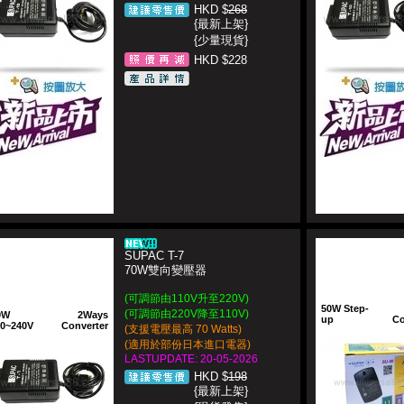
HKD $
268
{最新上架}
{少量現貨}
HKD $228
SUPAC T-7
70W雙向變壓器
(可調節由110V升至220V)
50W Step-
(可調節由220V降至110V)
0W
2Ways
up
Co
10~240V
Converter
(支援電壓最高 70 Watts)
(適用於部份日本進口電器)
LASTUPDATE: 20-05-2026
HKD $
198
{最新上架}