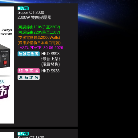
Super CT-2000
2000W 雙向變壓器
(可調節由110V升至220V)
2Ways
(可調節由220V降至110V)
nverter
(支援電壓最高2000Watts)
(適用於部份日本進口電器)
LASTUPDATE: 30-06-2026
HKD $
998
{最新上架}
{現貨發售}
HKD $938
Super CT-1500