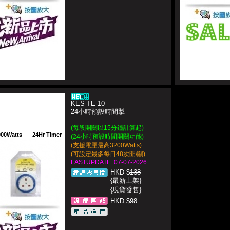
KES TE-10
24小時預設時間掣
(每段開關以15分鐘計算起)
000Watts
24Hr Timer
(24小時預設時間開關功能)
(支援電壓最高3200Watts)
(可設定最多每日48次開/關)
LASTUPDATE: 07-07-2026
HKD $
138
{最新上架}
{現貨發售}
HKD $98