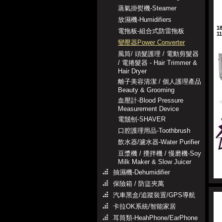
蒸氣掛熨機-Steamer
放濕機-Humidifiers
1
電拖板-組合式防雷拖板
1
變壓器Power Converter
風筒/ 頭髮護理 / 電動剪髮器
/ 電捲髮器 - Hair Trimmer &
Hair Dryer
離子美容清潔 / 個人護理產品
Beauty & Grooming
血壓計-Blood Pressure
Measurement Device
電鬚刨-SHAVER
口腔護理用品-Toothbrush
飲水器/濾水器-Water Purifier
豆漿機 / 攪拌機 / 慢磨機-Soy
Milk Maker & Slow Juicer
抽濕機-Dehumidifier
保險箱 / 防盜夾萬
汽車黑盒/追蹤裝置/GPS導航
卡拉OK系統/智能家居
耳筒類-HeahPhone/EarPhone