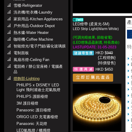
雪櫃-Refrigerator
洗衣機/乾衣機-Laundry
家廚用品-Kitchen Appliances
產
LED燈帶 (柔黃光-5M)
戶外用品-Outdoor Depot
LED Strip Light(Warm White)
熱水爐-Water Heater
(可調光暗效果, 節能省電)
咖啡機-Coffee Machine
(LED燈珠晶盈剔透, 特長壽命)
智能燈光/電子門鎖/霧化玻璃膜
特
LASTUPDATE: 31-05-2023
電制面板
HKD $
940
{工程燈飾}
風扇吊燈-Ceiling Fan
{特價發售}
電競椅 / 辦公室座椅 / 電腦產
HKD $450
品
燈飾部-Lighting
PHILIPS x DISNEY LED
Light 飛利浦迪士尼氣氛燈
PHILIPS 護眼檯燈
3M 護目檯燈
Panasonic 護目檯燈
ORIGO LED 充電書檯燈
Panasonic 天花燈
1
LED氣氛燈 / 蠟燭燈