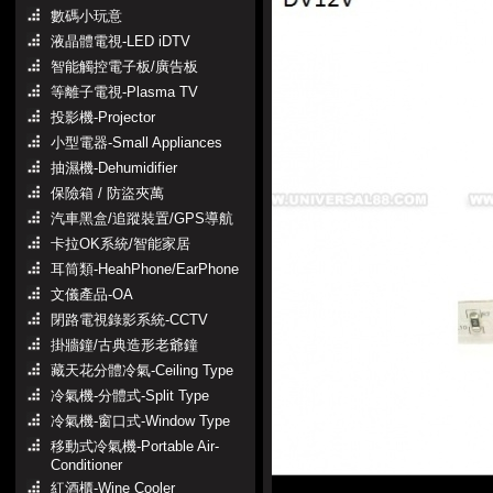
數碼小玩意
液晶體電視-LED iDTV
智能觸控電子板/廣告板
等離子電視-Plasma TV
投影機-Projector
小型電器-Small Appliances
抽濕機-Dehumidifier
保險箱 / 防盜夾萬
汽車黑盒/追蹤裝置/GPS導航
卡拉OK系統/智能家居
耳筒類-HeahPhone/EarPhone
文儀產品-OA
閉路電視錄影系統-CCTV
掛牆鐘/古典造形老爺鐘
藏天花分體冷氣-Ceiling Type
冷氣機-分體式-Split Type
冷氣機-窗口式-Window Type
移動式冷氣機-Portable Air-
Conditioner
紅酒櫃-Wine Cooler