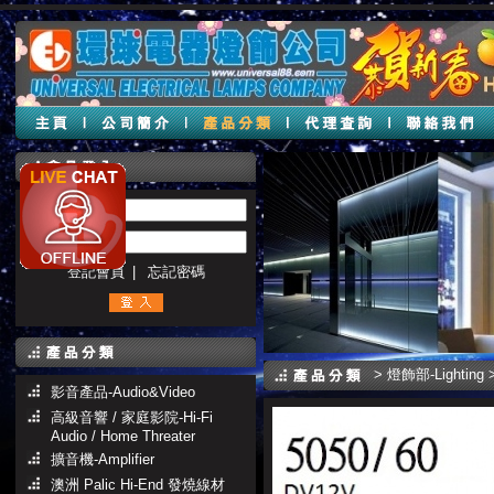
帳號 :
密碼 :
登記會員
|
忘記密碼
>
燈飾部-Lighting
影音產品-Audio&Video
高級音響 / 家庭影院-Hi-Fi
Audio / Home Threater
擴音機-Amplifier
澳洲 Palic Hi-End 發燒線材