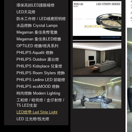
2
環保高頻LED護眼檯燈
3
LED天花燈
4
防水工作燈 / LED感應照明燈
5
水晶燈飾 Crystal Lamps
Megaman 曼佳美慳電膽
Megaman 曼佳美LED燈膽
OPTILED 燈膽/燈具系列
PHILIPS Aquafit 燈飾
PHILIPS Outdoor 露台燈
PHILIPS Kidsplace 兒童燈
PHILIPS Room Stylers 燈飾
PHILIPS Ledino LED 節能燈
PHILIPS ecoMOOD 燈飾
時尚燈飾 Modern Lighting
工程燈 / 暗筒燈 / 盒仔射燈 /
T5 LED支架
LED燈帶 Led Strip Light
LED 泛光燈/投光燈