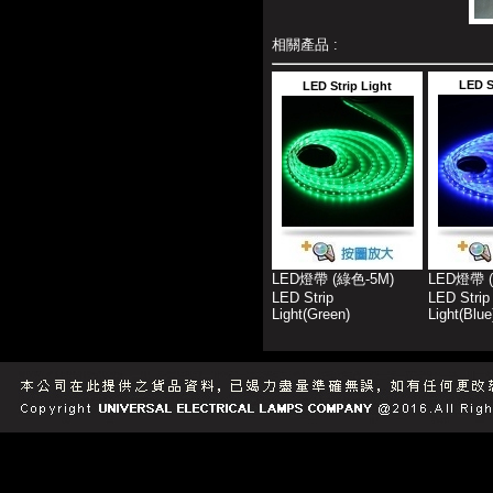
相關產品 :
LED S
LED Strip Light
LED燈帶 (綠色-5M)
LED燈帶 
LED Strip
LED Strip
Light(Green)
Light(Blue